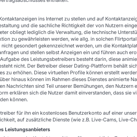
 Kontaktanzeigen ins Internet zu stellen und auf Kontaktanze
taltung und die sachliche Richtigkeit der von Nutzern einges
eter obliegt lediglich die Verwaltung, die technische Unters
tion zu gewährleisten werden, wie allg. in solchen Flirtporta
 nicht gesondert gekennzeichnet werden, um die Kontaktplatt
nfragen und stellen selbst Anzeigen ein und führen auch er
e Aufgabe des Leistungsbetreibers besteht darin, diese animie
ht nicht. Der Betreiber dieser Dating-Plattform behält sich d
tes zu erhöhen. Diese virtuellen Profile können erstellt wer
rüber hinaus können im Rahmen dieses Dienstes animierte 
rten Nachrichten sind Teil unserer Bemühungen, den Nutzern
rm erklären sich die Nutzer damit einverstanden, dass sie vir
rden können.
treiber für ihn ein kostenloses Benutzerkonto auf einer unser
hkeit, auf zusätzliche Dienste (wie z.B. Live-Cams, Live-Ch
es Leistungsanbieters