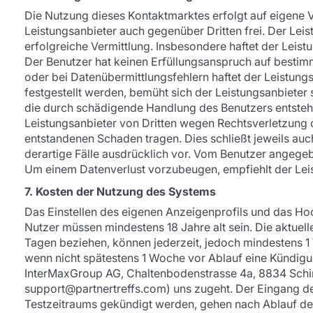
Die Nutzung dieses Kontaktmarktes erfolgt auf eigene V
Leistungsanbieter auch gegenüber Dritten frei. Der Lei
erfolgreiche Vermittlung. Insbesondere haftet der Leis
Der Benutzer hat keinen Erfüllungsanspruch auf bestim
oder bei Datenübermittlungsfehlern haftet der Leistun
festgestellt werden, bemüht sich der Leistungsanbieter 
die durch schädigende Handlung des Benutzers entstehen,
Leistungsanbieter von Dritten wegen Rechtsverletzung 
entstandenen Schaden tragen. Dies schließt jeweils au
derartige Fälle ausdrücklich vor. Vom Benutzer angege
Um einem Datenverlust vorzubeugen, empfiehlt der Leist
7. Kosten der Nutzung des Systems
Das Einstellen des eigenen Anzeigenprofils und das Hoch
Nutzer müssen mindestens 18 Jahre alt sein. Die aktuell
Tagen beziehen, können jederzeit, jedoch mindestens 1 
wenn nicht spätestens 1 Woche vor Ablauf eine Kündigu
InterMaxGroup AG, Chaltenbodenstrasse 4a, 8834 Schinde
support@partnertreffs.com) uns zugeht. Der Eingang der
Testzeitraums gekündigt werden, gehen nach Ablauf de