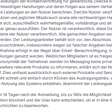
n Leistungen der Kontaktvermittlung für gewerbliche Zwecke 
chtswidrigen Handlungen und deren Folgen aus seinem Verhal
e Leistungen an den Nutzer berechnen. Der/die Nutzer verpfli
en und jeglichen Missbrauch sowie alle rechtswidrigen Han
et sich, ausschließlich wahrheitsgemäße, vollständige und 
 genau auszufüllen. Der Nutzer ist verantwortlich, diese Da
 alleine der Nutzer verantwortlich. Alle gemachten Angaben 
werden. Der Leistungsanbieter behält sich vor, den Abschlu
nzuschränken, insbesondere wegen (a) falscher Angaben bei
aufnahme erfolgt in der Regel über Email- Benachrichtigung
ungen genutzt werden. Weiblichen Mitgliedern ist es freiges
nonymität der Teilnehmer werden im Messaging keine private
tere relevante Produkte zu informieren, erklärt sich der 
. Dies umfasst ausdrücklich auch externe Produkte und Send
t schnell und einfach durch Klicken des Austragungslinks, wel
e Nutzung des Systems entstehen, übernimmt der Leistungsan
ten 14 Tagen nach der Anmeldung, bis zu 140x die Möglichke
ion blockiert und der User kann entscheiden, ob er in eine V
achrichten zu beantworten.