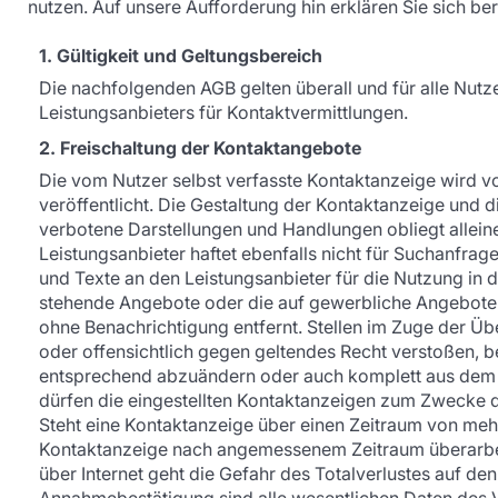
nutzen. Auf unsere Aufforderung hin erklären Sie sich be
1. Gültigkeit und Geltungsbereich
Die nachfolgenden AGB gelten überall und für alle Nut
Leistungsanbieters für Kontaktvermittlungen.
2. Freischaltung der Kontaktangebote
Die vom Nutzer selbst verfasste Kontaktanzeige wird v
veröffentlicht. Die Gestaltung der Kontaktanzeige und 
verbotene Darstellungen und Handlungen obliegt allein
Leistungsanbieter haftet ebenfalls nicht für Suchanfragen
und Texte an den Leistungsanbieter für die Nutzung in 
stehende Angebote oder die auf gewerbliche Angebote 
ohne Benachrichtigung entfernt. Stellen im Zuge der Üb
oder offensichtlich gegen geltendes Recht verstoßen, b
entsprechend abzuändern oder auch komplett aus dem 
dürfen die eingestellten Kontaktanzeigen zum Zwecke d
Steht eine Kontaktanzeige über einen Zeitraum von mehr
Kontaktanzeige nach angemessenem Zeitraum überarbei
über Internet geht die Gefahr des Totalverlustes auf d
Annahmebestätigung sind alle wesentlichen Daten des V