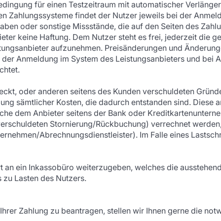
edingung für einen Testzeitraum mit automatischer Verlänger
n Zahlungssysteme findet der Nutzer jeweils bei der Anme
gaben oder sonstige Missstände, die auf den Seiten des Zah
ieter keine Haftung. Dem Nutzer steht es frei, jederzeit die
tungsanbieter aufzunehmen. Preisänderungen und Änderunge
 Mit der Anmeldung im System des Leistungsanbieters und bei
chtet.
deckt, oder anderen seitens des Kunden verschuldeten Gründe
hlung sämtlicher Kosten, die dadurch entstanden sind. Diese
he dem Anbieter seitens der Bank oder Kreditkartenunter
erschuldeten Stornierung/Rückbuchung) verrechnet werden, u
ernehmen/Abrechnungsdienstleister). Im Falle eines Lastschrif
ort an ein Inkassobüro weiterzugeben, welches die ausstehend
 zu Lasten des Nutzers.
Ihrer Zahlung zu beantragen, stellen wir Ihnen gerne die no