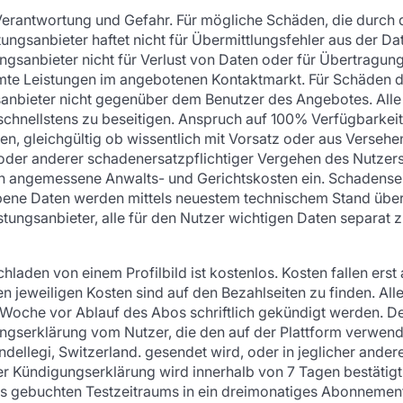
erantwortung und Gefahr. Für mögliche Schäden, die durch di
stungsanbieter haftet nicht für Übermittlungsfehler aus der 
tungsanbieter nicht für Verlust von Daten oder für Übertragu
mte Leistungen im angebotenen Kontaktmarkt. Für Schäden dur
gsanbieter nicht gegenüber dem Benutzer des Angebotes. Alle
schnellstens zu beseitigen. Anspruch auf 100% Verfügbarkeit 
 gleichgültig ob wissentlich mit Vorsatz oder aus Versehen, 
oder anderer schadenersatzpflichtiger Vergehen des Nutzers 
ch angemessene Anwalts- und Gerichtskosten ein. Schadenser
bene Daten werden mittels neuestem technischem Stand überm
ungsanbieter, alle für den Nutzer wichtigen Daten separat 
laden von einem Profilbild ist kostenlos. Kosten fallen erst
en jeweiligen Kosten sind auf den Bezahlseiten zu finden. All
Woche vor Ablauf des Abos schriftlich gekündigt werden. Der 
ngserklärung vom Nutzer, die den auf der Plattform verwend
llegi, Switzerland. gesendet wird, oder in jeglicher andere
 Kündigungserklärung wird innerhalb von 7 Tagen bestätigt.
s gebuchten Testzeitraums in ein dreimonatiges Abonnemen