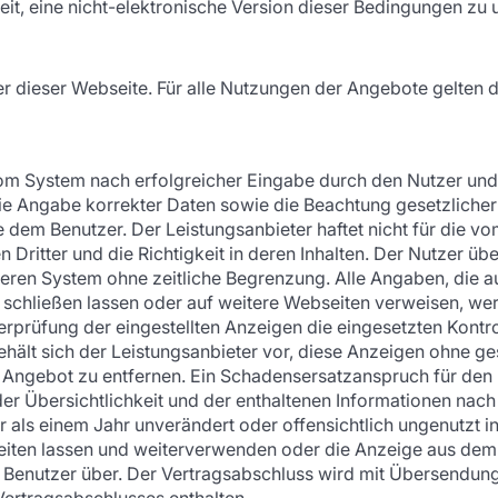
reit, eine nicht-elektronische Version dieser Bedingungen zu 
zer dieser Webseite. Für alle Nutzungen der Angebote gelt
om System nach erfolgreicher Eingabe durch den Nutzer und
die Angabe korrekter Daten sowie die Beachtung gesetzliche
e dem Benutzer. Der Leistungsanbieter haftet nicht für die
 Dritter und die Richtigkeit in deren Inhalten. Der Nutzer übe
deren System ohne zeitliche Begrenzung. Alle Angaben, die 
schließen lassen oder auf weitere Webseiten verweisen, we
erprüfung der eingestellten Anzeigen die eingesetzten Kontr
ehält sich der Leistungsanbieter vor, diese Anzeigen ohne g
Angebot zu entfernen. Ein Schadensersatzanspruch für den 
er Übersichtlichkeit und der enthaltenen Informationen nac
 als einem Jahr unverändert oder offensichtlich ungenutzt i
ten lassen und weiterverwenden oder die Anzeige aus dem S
en Benutzer über. Der Vertragsabschluss wird mit Übersendun
ertragsabschlusses enthalten.